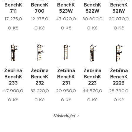
BenchK
BenchK
BenchK
BenchK
BenchK
711
700
523W
522W
521W
17 275,0
12 375,0
47 020,0
30 800,0
20 070,0
0
Kč
0
Kč
0
Kč
0
Kč
0
Kč
Žebřina
Žebřina
Žebřina
Žebřina
Žebřina
BenchK
BenchK
BenchK
BenchK
BenchK
233
232
231
223
222B
47 900,0
32 220,0
20 950,0
44 570,0
28 790,0
0
Kč
0
Kč
0
Kč
0
Kč
0
Kč
Následující