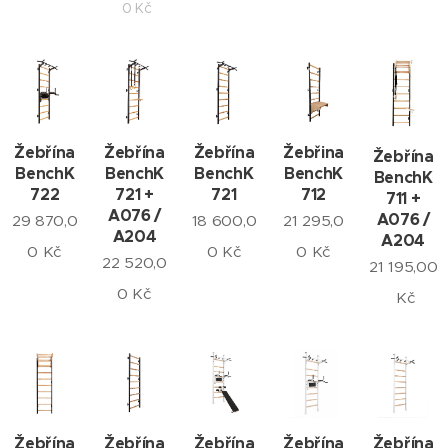
0
Kč
Žebřína
Žebřína
Žebřína
Žebřina
Žebřína
BenchK
BenchK
BenchK
BenchK
BenchK
722
721 +
721
712
711 +
A076 /
A076 /
29 870,0
18 600,0
21 295,0
A204
A204
0
Kč
0
Kč
0
Kč
22 520,0
21 195,00
0
Kč
Kč
Žebřína
Žebřína
Žebřína
Žebřína
Žebřína