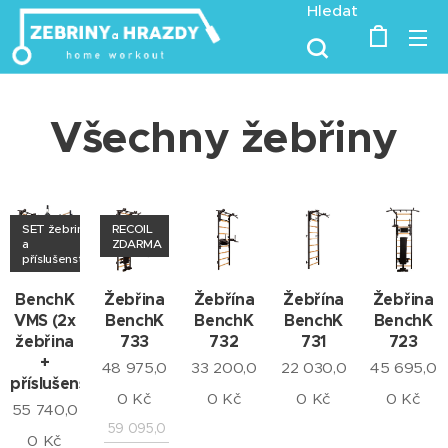
Hledat
Všechny žebřiny
SET žebrin
RECOIL
a
ZDARMA
příslušenství
BenchK
Žebřina
Žebřína
Žebřína
Žebřina
VMS (2x
BenchK
BenchK
BenchK
BenchK
žebřina
733
732
731
723
+
48 975,0
33 200,0
22 030,0
45 695,0
příslušenství)
0
Kč
0
Kč
0
Kč
0
Kč
55 740,0
59 095,0
0
Kč