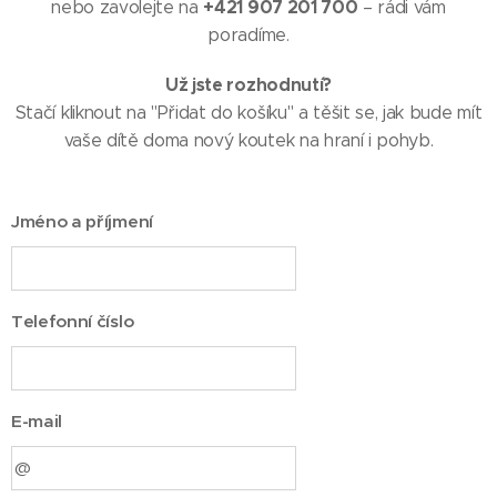
+421 907 201 700
nebo zavolejte na
– rádi vám
poradíme.
Už jste rozhodnutí?
Stačí kliknout na "Přidat do košíku" a těšit se, jak bude mít
vaše dítě doma nový koutek na hraní i pohyb.
Jméno a příjmení
Telefonní číslo
E-mail