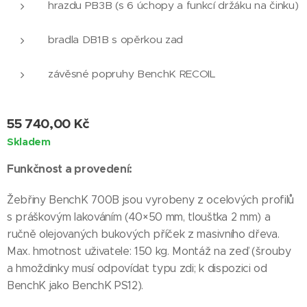
hrazdu PB3B (s 6 úchopy a funkcí držáku na činku)
bradla DB1B s opěrkou zad
závěsné popruhy BenchK RECOIL
55 740,00
Kč
Skladem
Funkčnost a provedení:
Žebřiny BenchK 700B jsou vyrobeny z ocelových profilů
s práškovým lakováním (40×50 mm, tloušťka 2 mm) a
ručně olejovaných bukových příček z masivního dřeva.
Max. hmotnost uživatele: 150 kg. Montáž na zeď (šrouby
a hmoždinky musí odpovídat typu zdi; k dispozici od
BenchK jako BenchK PS12).