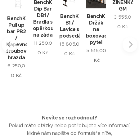
BenchK
ŽÍNĚNKA
Dip Bar
GM
DB1 /
BenchK
BenchK
3 555,0
BenchK
Bradla s
B1 /
Držák
Pull up
0
Kč
opěrkou
Lavice s
na
bar PB2
na záda
podsedákem
boxovací
/
atelná
pytel
11 250,0
15 805,0
Napevno
5 515,00
šroubovací
0
Kč
0
Kč
hrazda
Kč
m
6 250,0
0
Kč
Nevíte se rozhodnout?
Pokud máte otázky nebo potřebujete více informací,
klidně nám napište do formuláře níže,