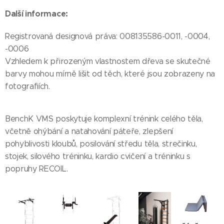
Další informace:
Registrovaná designová práva: 008135586-0011, -0004,
-0006
Vzhledem k přirozeným vlastnostem dřeva se skutečné
barvy mohou mírně lišit od těch, které jsou zobrazeny na
fotografiích.
BenchK VMS poskytuje komplexní trénink celého těla,
včetně ohýbání a natahování páteře, zlepšení
pohyblivosti kloubů, posilování středu těla, strečinku,
stojek, silového tréninku, kardio cvičení a tréninku s
popruhy RECOIL.