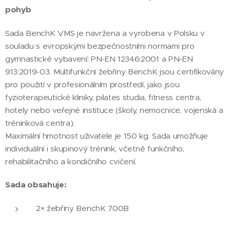
pohyb
Sada BenchK VMS je navržena a vyrobena v Polsku v
souladu s evropskými bezpečnostními normami pro
gymnastické vybavení: PN-EN 12346:2001 a PN-EN
913:2019-03. Multifunkční žebřiny BenchK jsou certifikovány
pro použití v profesionálním prostředí, jako jsou
fyzioterapeutické kliniky, pilates studia, fitness centra,
hotely nebo veřejné instituce (školy, nemocnice, vojenská a
tréninková centra).
Maximální hmotnost uživatele je 150 kg. Sada umožňuje
individuální i skupinový trénink, včetně funkčního,
rehabilitačního a kondičního cvičení.
Sada obsahuje:
2× žebřiny BenchK 700B