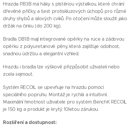
Hrazda PB3B má háky s plstěnou výstelkou, které chrání
dřevěné příčky, a šest protiskluzových úchopů pro různé
druhy shybů a silových cviků. Po otočení může sloužit jako
držák na činku (do 200 kg).
Bradla DB1B mají integrované opěrky na ruce a zádovou
opěrku z polyuretanové pěny, která zajišťuje odolnost,
snadnou údržbu a elegantní vzhled.
Hrazdu i bradla lze výškově přizpůsobit uživateli nebo
zcela sejmout.
Systém RECOIL se upevňuje na hrazdu pomocí
speciálního popruhu. Montáž je rychlá a intuitivní.
Maximální hmotnost uživatele pro systém BenchK RECOIL
je 150 kg a produkt je krytý 10letou zárukou.
Rozšíření a dostupnost: