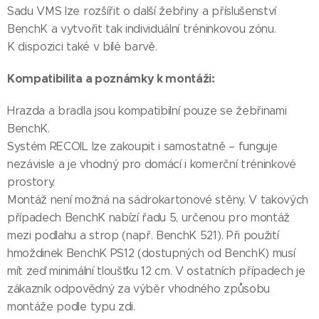
Sadu VMS lze rozšířit o další žebřiny a příslušenství
BenchK a vytvořit tak individuální tréninkovou zónu.
K dispozici také v bílé barvě.
Kompatibilita a poznámky k montáži:
Hrazda a bradla jsou kompatibilní pouze se žebřinami
BenchK.
Systém RECOIL lze zakoupit i samostatně – funguje
nezávisle a je vhodný pro domácí i komerční tréninkové
prostory.
Montáž není možná na sádrokartonové stěny. V takových
případech BenchK nabízí řadu 5, určenou pro montáž
mezi podlahu a strop (např. BenchK 521). Při použití
hmoždinek BenchK PS12 (dostupných od BenchK) musí
mít zeď minimální tloušťku 12 cm. V ostatních případech je
zákazník odpovědný za výběr vhodného způsobu
montáže podle typu zdi.