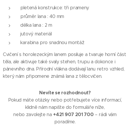
pletená konstrukce: tři prameny
průměr lana : 40 mm
délka lana : 2 m
jutový materiál
karabina pro snadnou montáž
Cvičení s horolezeckým lanem posiluje a tvaruje horní část
těla, ale aktivuje také svaly stehen, trupu a dokonce i
pánevního dna. Přírodní vlákna dodávají lanu retro vzhled,
který nám připomene známá lana z tělocvičen.
Nevíte se rozhodnout?
Pokud máte otázky nebo potřebujete více informací,
klidně nám napište do formuláře níže,
+421 907 201 700
nebo zavolejte na
– rádi vám
poradíme.