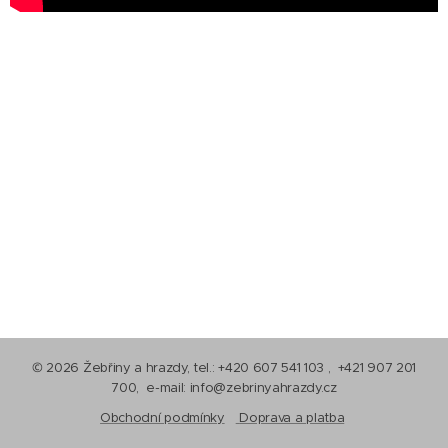
© 2026 Žebřiny a hrazdy, tel.: +420 607 541 103 , +421 907 201
700, e-mail: info@zebrinyahrazdy.cz
Obchodní podmínky
Doprava a platba