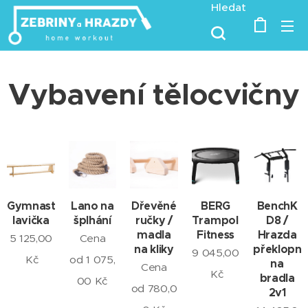
Hledat
Vybavení tělocvičny
Gymnastická
Lano na
Dřevěné
BERG
BenchK
lavička
šplhání
ručky /
Trampolína
D8 /
madla
Fitness
Hrazda
5 125,00
Cena
na kliky
překlopn
9 045,00
Kč
od
1 075,
na
Cena
Kč
bradla
00
Kč
od
780,0
2v1