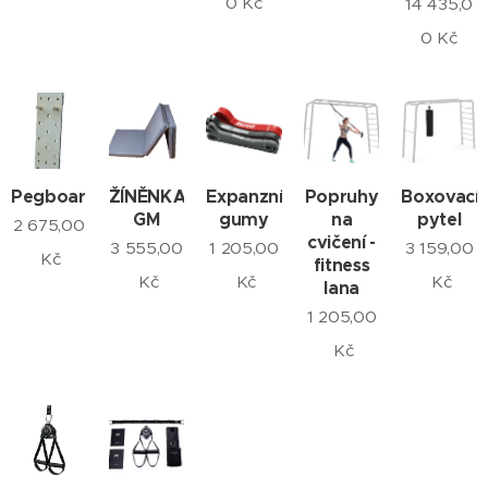
0
Kč
14 435,0
0
Kč
Pegboard
ŽÍNĚNKA
Expanzní
Popruhy
Boxovací
GM
gumy
na
pytel
2 675,00
cvičení -
3 555,00
1 205,00
3 159,00
Kč
fitness
Kč
Kč
Kč
lana
1 205,00
Kč