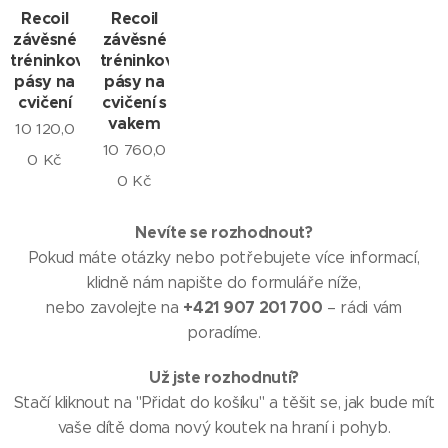
Recoil
Recoil
závěsné
závěsné
tréninkové
tréninkové
pásy na
pásy na
cvičení
cvičení s
vakem
10 120,0
10 760,0
0
Kč
0
Kč
Nevíte se rozhodnout?
Pokud máte otázky nebo potřebujete více informací,
klidně nám napište do formuláře níže,
+421 907 201 700
nebo zavolejte na
– rádi vám
poradíme.
Už jste rozhodnutí?
Stačí kliknout na "Přidat do košíku" a těšit se, jak bude mít
vaše dítě doma nový koutek na hraní i pohyb.