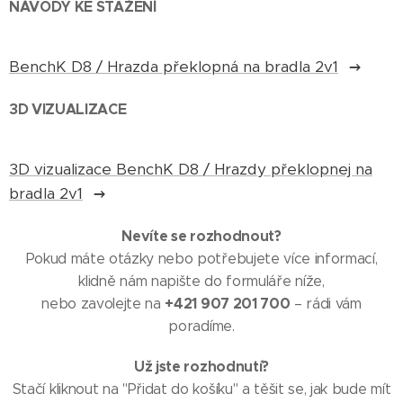
NÁVODY KE STAŽENÍ
BenchK D8 / Hrazda překlopná na bradla 2v1
3D VIZUALIZACE
3D vizualizace BenchK D8 / Hrazdy překlopnej na
bradla 2v1
Nevíte se rozhodnout?
Pokud máte otázky nebo potřebujete více informací,
klidně nám napište do formuláře níže,
+421 907 201 700
nebo zavolejte na
– rádi vám
poradíme.
Už jste rozhodnutí?
Stačí kliknout na "Přidat do košíku" a těšit se, jak bude mít