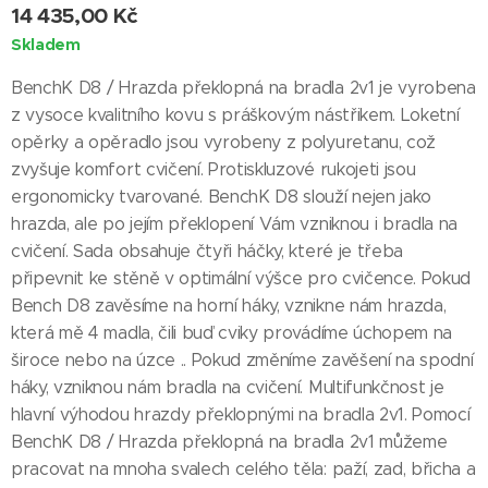
14 435,00
Kč
Skladem
BenchK D8 / Hrazda překlopná na bradla 2v1 je vyrobena
z vysoce kvalitního kovu s práškovým nástřikem. Loketní
opěrky a opěradlo jsou vyrobeny z polyuretanu, což
zvyšuje komfort cvičení. Protiskluzové rukojeti jsou
ergonomicky tvarované. BenchK D8 slouží nejen jako
hrazda, ale po jejím překlopení Vám vzniknou i bradla na
cvičení. Sada obsahuje čtyři háčky, které je třeba
připevnit ke stěně v optimální výšce pro cvičence. Pokud
Bench D8 zavěsíme na horní háky, vznikne nám hrazda,
která mě 4 madla, čili buď cviky provádíme úchopem na
široce nebo na úzce .. Pokud změníme zavěšení na spodní
háky, vzniknou nám bradla na cvičení. Multifunkčnost je
hlavní výhodou hrazdy překlopnými na bradla 2v1. Pomocí
BenchK D8 / Hrazda překlopná na bradla 2v1 můžeme
pracovat na mnoha svalech celého těla: paží, zad, břicha a