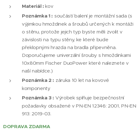
Materiál :
kov
Poznámka 1 :
součástí balení je montážní sada (s
výjimkou hmoždinek a šroubů určených k montáži
o stěnu, protože jejich typ byste měli zvolit v
závislosti na typu stěny, ke které bude
překlopnými hrazda na bradla připevněna.
Doporučujeme univerzální šrouby s hmoždinkami
10x80mm Fischer DuoPower které naleznete v
naší nabídce.)
Poznámka 2 :
záruka 10 let na kovové
komponenty
Poznámka 3 :
Výrobek splňuje bezpečnostní
požadavky obsažené v PN-EN 12346: 2001, PN-EN
913: 2019-03.
DOPRAVA ZDARMA