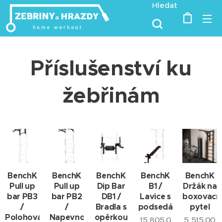
Hledat
Příslušenství ku
žebřinám
BenchK
BenchK
BenchK
BenchK
BenchK
Pull up
Pull up
Dip Bar
B1 /
Držák na
bar PB3
bar PB2
DB1 /
Lavice s
boxovací
/
/
Bradla s
podsedákem
pytel
Polohovatelná
Napevno
opěrkou
15 805,0
5 515,00