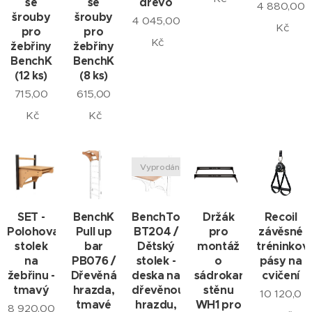
se
se
dřevo
4 880,00
šrouby
šrouby
4 045,00
Kč
pro
pro
Kč
žebřiny
žebřiny
BenchK
BenchK
(12 ks)
(8 ks)
715,00
615,00
Kč
Kč
Vyprodáno
SET -
BenchK
BenchTop
Držák
Recoil
Polohovatelný
Pull up
BT204 /
pro
závěsné
stolek
bar
Dětský
montáž
tréninkov
na
PB076 /
stolek -
o
pásy na
žebřinu -
Dřevěná
deska na
sádrokartonovou
cvičení
tmavý
hrazda,
dřevěnou
stěnu
10 120,0
tmavé
hrazdu,
WH1 pro
8 920,00