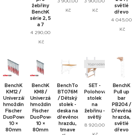
3 900,00
3 900,00
žebřiny
světlé
Kč
Kč
BenchK
dřevo
série 2, 5
4 045,00
a 7
Kč
4 290,00
Kč
Vyprodáno
BenchK
BenchK
BenchTop
SET -
BenchK
KM12 /
KM8 /
BT076M
Polohovatelný
Pull up
Univerzální
Univerzální
/ Dětský
stolek
bar
hmoždinky
hmoždinky
stolek -
na
PB204 /
Fischer
Fischer
deska na
žebřinu -
Dřevěná
DuoPower
DuoPower
dřevěnou
světlý
hrazda,
10 ×
10 ×
hrazdu,
světlé
8 920,00
80mm
80mm
tmave
dřevo
Kč