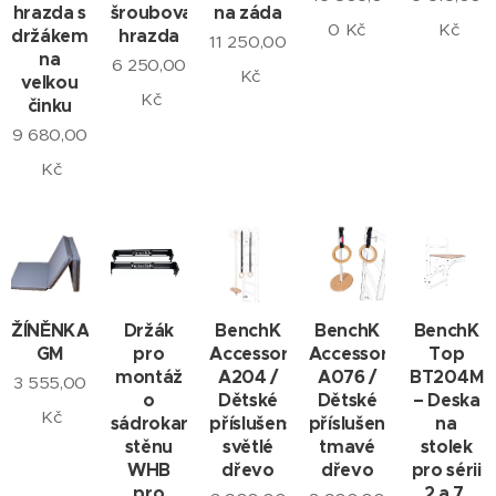
hrazda s
šroubovací
na záda
0
Kč
Kč
držákem
hrazda
11 250,00
na
6 250,00
Kč
velkou
Kč
činku
9 680,00
Kč
ŽÍNĚNKA
Držák
BenchK
BenchK
BenchK
GM
pro
Accessories
Accessories
Top
montáž
A204 /
A076 /
BT204M
3 555,00
o
Dětské
Dětské
– Deska
Kč
sádrokartonovou
příslušenství,
příslušenství,
na
stěnu
světlé
tmavé
stolek
WHB
dřevo
dřevo
pro sérii
pro
2 a 7,