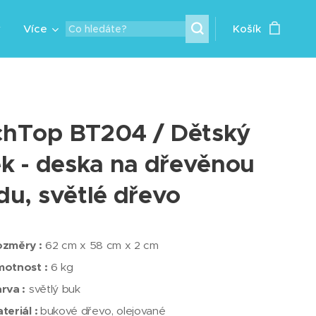
y
Více
Košík
hTop BT204 / Dětský
ek - deska na dřevěnou
du, světlé dřevo
změry :
62 cm x 58 cm x 2 cm
otnost :
6 kg
rva :
světlý buk
teriál :
bukové dřevo, olejované