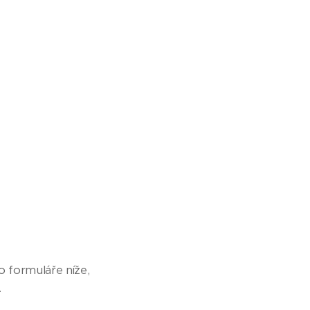
o formuláře níže,
.