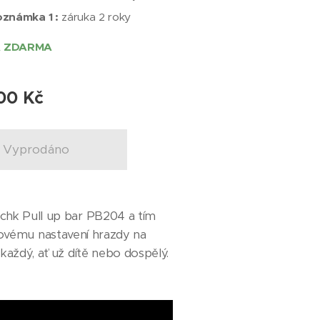
známka 1 :
záruka 2 roky
 ZDARMA
00
Kč
Vyprodáno
chk Pull up bar PB204 a tím
ýškovému nastavení hrazdy na
každý, ať už dítě nebo dospělý.