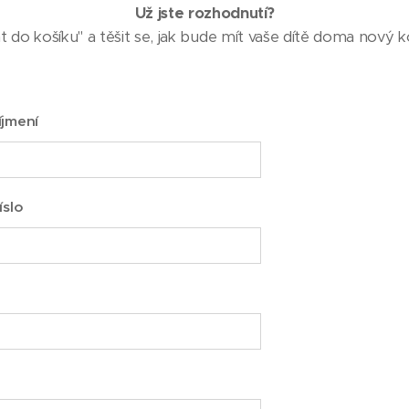
Už jste rozhodnutí?
at do košíku" a těšit se, jak bude mít vaše dítě doma nový 
íjmení
íslo