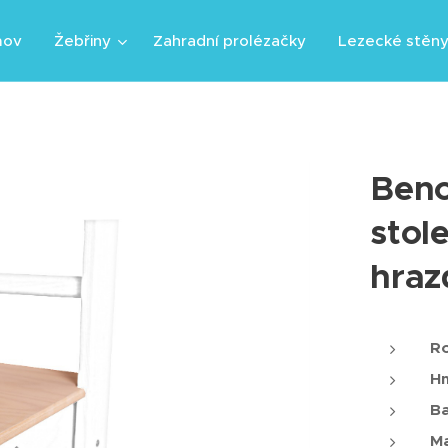
mov
Žebřiny
Zahradní prolézačky
Lezecké stěn
Benc
stol
hraz
Ro
Hm
Ba
Ma