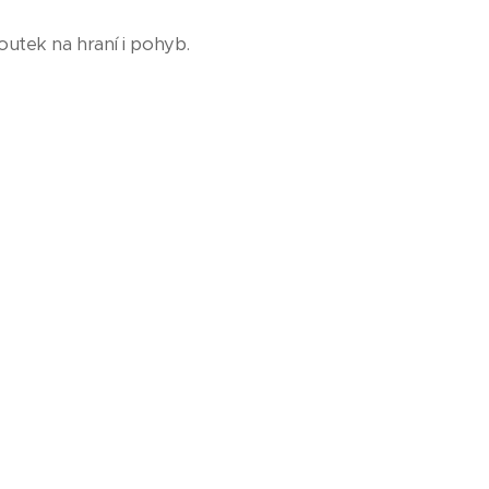
koutek na hraní i pohyb.