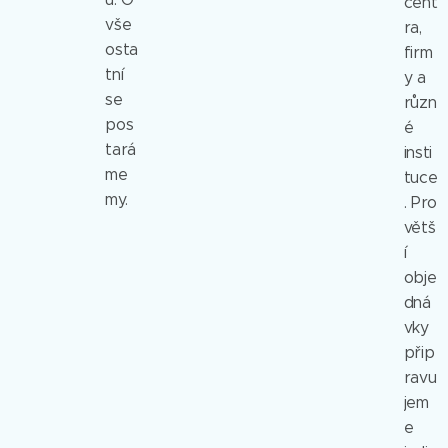
cent
vše
ra,
osta
firm
tní
y a
se
různ
pos
é
tará
insti
me
tuce
my.
. Pro
větš
í
obje
dná
vky
přip
ravu
jem
e