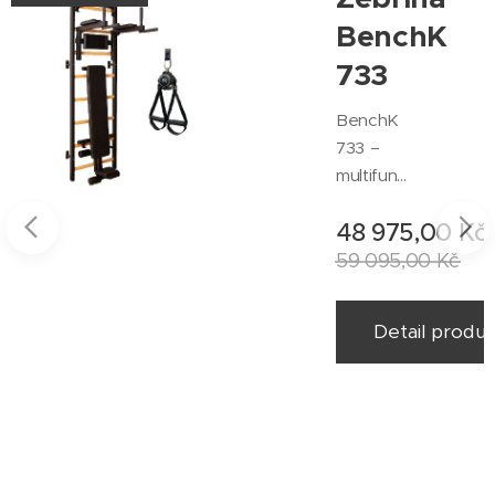
BenchK
a
733
BenchK
ka
733 –
multifunk
čná
48 975,00
Kč
žebřina s
lavicí
59 095,00
Kč
Prémiová
 849,00
Kč
žebřina
Detail produ
BenchK
733 s
duktu
ocelovou
hrazdou
se 6
úchopy,