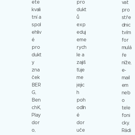
ete
pro
vat
kvali
dukt
pro
tní a
ů
stře
spol
exp
dnic
ehliv
eduj
tvím
é
eme
for
pro
rych
mulá
dukt
le a
ře
y
zajiš
níže,
zna
ťuje
e-
ček
me
mail
BER
jejic
em
G,
h
neb
Ben
poh
o
chK,
odln
tele
Play
é
foni
dor
dor
cky.
o,
uče
Rádi