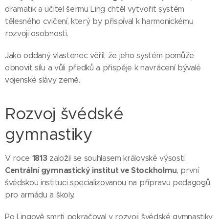
í domácí
dramatik a učitel šermu Ling chtěl vytvořit systém
trénink.
tělesného cvičení, který by přispíval k harmonickému
Aktuálně
rozvoji osobnosti.
ke
každému
Jako oddaný vlastenec věřil, že jeho systém pomůže
nákupu
obnovit sílu a vůli předků a přispěje k navrácení bývalé
žebřiny
vojenské slávy země.
BenchK
733
Rozvoj švédské
darujeme
Recoil v
gymnastiky
hodnotě
10 119 Kč
1813
V roce
založil se souhlasem královské výsosti
zcela
Centrální gymnastický institut ve Stockholmu
, první
zdarma.
švédskou instituci specializovanou na přípravu pedagogů
DOPRAV
pro armádu a školy.
A
ZDARMA
Po Lingově smrti pokračoval v rozvoji švédské gymnastiky