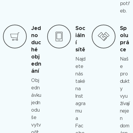
potř
eb.
Jed
Soc
Sp
no
iáln
olu
duc
í
prá
hé
sítě
ce
obj
Najd
Naš
edn
ete
e
ání
nás
pro
Obj
také
dukt
edn
na
y
ávku
Inst
vyu
jedn
agra
žívají
odu
mu
neje
še
a
n
vytv
Fac
dom
ořít