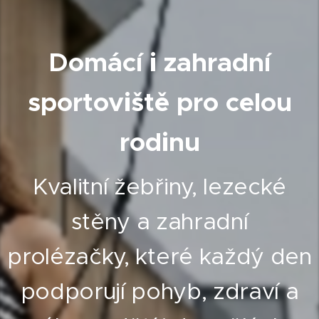
Domácí i zahradní
sportoviště pro celou
rodinu
Kvalitní žebřiny, lezecké
stěny a zahradní
prolézačky, které každý den
podporují pohyb, zdraví a