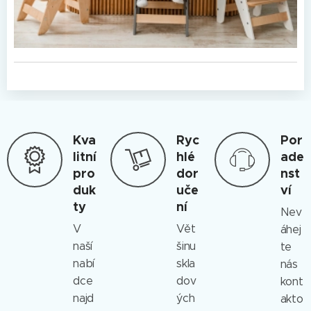
Kva
Ryc
Por
litní
hlé
ade
pro
dor
nst
duk
uče
ví
ty
ní
Nev
V
Vět
áhej
naší
šinu
te
nabí
skla
nás
dce
dov
kont
najd
ých
akto