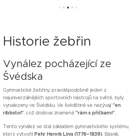
kterou
lze
jednoduš
e
proměnit
Historie žebřin
ve stojan
na činku,
doplněný
Vynález pocházející ze
o bradla
s
Švédska
opěrkou
zad a
Gymnastické žebřiny, pravděpodobně jeden z
profesion
nejuniverzálnějších sportovních nástrojů na světě, byly
ální
"en
vynalezeny ve Švédsku. Ve švédštině se nazývají
tréninkov
ribbstol"
"rám s příčkami"
, což doslova znamená
.
ou lavici
pro
Tento vynález se stal základem gymnastického systému,
komplexn
Pehr Henrik Ling (1776–1839)
který vytvořil
. Básník,