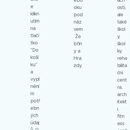
ebo
ácn
e
oku
osti,
klikn
pod
ale
utím
náz
také
na
vem
škol
tlačí
Že
y,
tko
břin
škol
"Do
y a
ky,
koší
Hra
reha
ku"
zdy.
bilita
a
ční
vypl
cent
nění
ra,
m
arch
potř
itekt
ebn
i,
ých
fitn
údaj
ess
ů. O