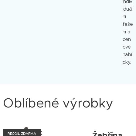
indiv
iduál
ní
řeše
ní a
cen
ové
nabí
dky.
Oblíbené výrobky
Žebřina
RECOIL ZDARMA