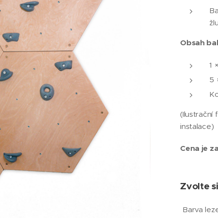
Ba
žl
Obsah bal
1 
5 
Ko
(Ilustrační
instalace)
Cena je za
Zvolte si
Barva lez