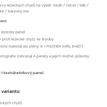
rvy lezeckých chytů na výběr: šedé / černé / bílé /
uté / barevný mix
ení:
× lezecký panel
× profi lezecké chyty se šrouby
tvící materiál do stěny: 6 × FISCHER SXRL 8×80T
 fotografie zobrazují 4 panely a jejich možné způsoby
 1 šestiúhelníkový panel.
 variantu:
eckých chytů