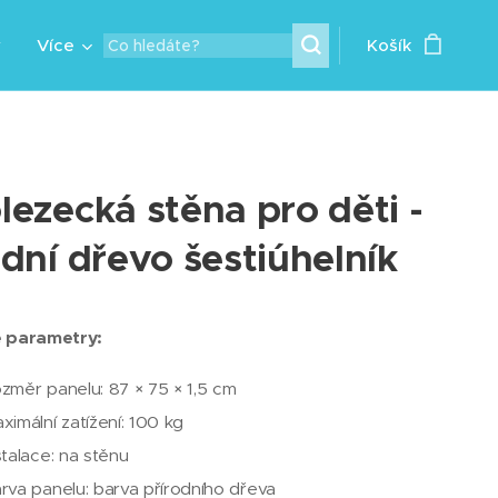
y
Více
Košík
lezecká stěna pro děti -
odní dřevo šestiúhelník
 parametry:
změr panelu: 87 × 75 × 1,5 cm
ximální zatížení: 100 kg
stalace: na stěnu
rva panelu: barva přírodního dřeva