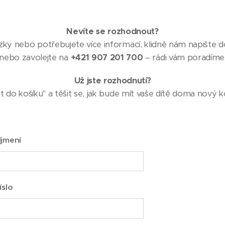
Nevíte se rozhodnout?
y nebo potřebujete více informací, klidně nám napište d
nebo zavolejte na
+421 907 201 700
– rádi vám poradíme
Už jste rozhodnutí?
at do košíku" a těšit se, jak bude mít vaše dítě doma nový 
íjmení
íslo