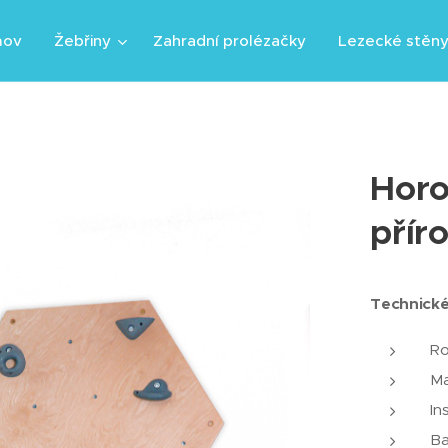
mov
Žebřiny
Zahradní prolézačky
Lezecké stěn
Horo
přír
Technické
Ro
Ma
In
Ba