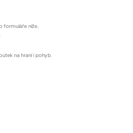
o formuláře níže,
.
koutek na hraní i pohyb.