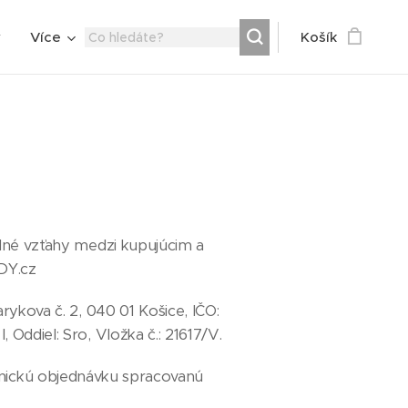
y
Více
Košík
odné vzťahy medzi kupujúcim a
DY.cz
rykova č. 2, 040 01 Košice, IČO:
Oddiel: Sro, Vložka č.: 21617/V.
tronickú objednávku spracovanú