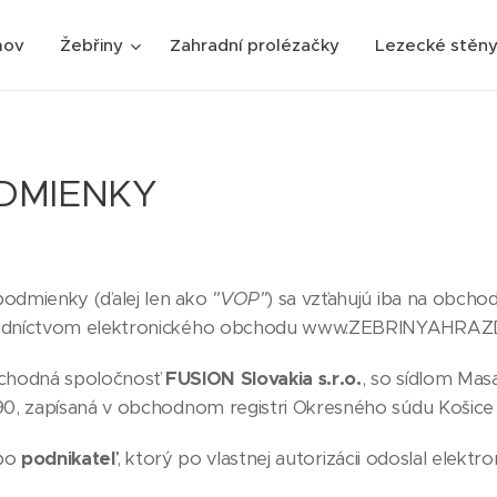
mov
Žebřiny
Zahradní prolézačky
Lezecké stěn
DMIENKY
odmienky (ďalej len ako
"VOP"
) sa vzťahujú iba na obch
redníctvom elektronického obchodu www.ZEBRINYAHRAZ
chodná spoločnosť
FUSION Slovakia s.r.o.
, so sídlom Masa
, zapísaná v obchodnom registri Okresného súdu Košice I, 
bo
podnikateľ
, ktorý po vlastnej autorizácii odoslal elek