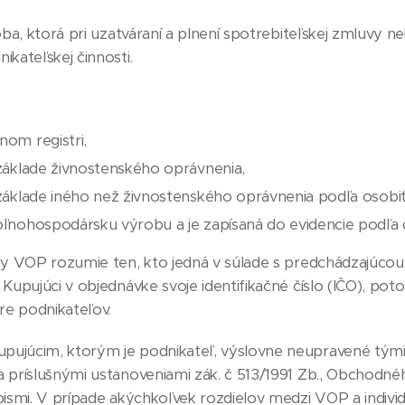
oba, ktorá pri uzatváraní a plnení spotrebiteľskej zmluvy 
ikateľskej činnosti.
om registri,
základe živnostenského oprávnenia,
základe iného než živnostenského oprávnenia podľa osobi
ľnohospodársku výrobu a je zapísaná do evidencie podľa 
ly VOP rozumie ten, kto jedná v súlade s predchádzajúcou 
e Kupujúci v objednávke svoje identifikačné číslo (IČO), p
re podnikateľov.
upujúcim, ktorým je podnikateľ, výslovne neupravené tý
ia príslušnými ustanoveniami zák. č 513/1991 Zb., Obchodné
edpismi. V prípade akýchkoľvek rozdielov medzi VOP a indi