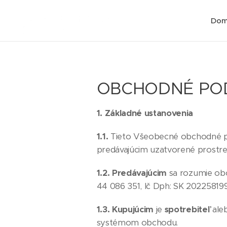
Do
OBCHODNÉ PO
1. Základné ustanovenia
1.1.
Tieto Všeobecné obchodné p
predávajúcim uzatvorené prost
1.2.
Predávajúcim
sa rozumie ob
44 086 351, Ič Dph: SK 2022581990
1.3.
Kupujúcim
je
spotrebiteľ
ale
systémom obchodu.