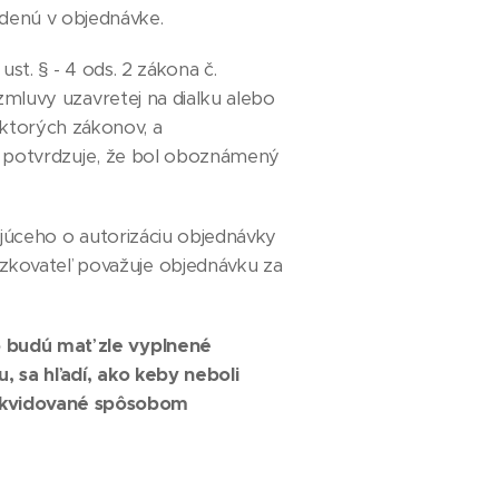
denú v objednávke.
t. § - 4 ods. 2 zákona č.
 zmluvy uzavretej na diaľku alebo
ktorých zákonov, a
eľ potvrdzuje, že bol oboznámený
ujúceho o autorizáciu objednávky
zkovateľ považuje objednávku za
o budú mať zle vyplnené
u, sa hľadí, ako keby neboli
ikvidované spôsobom