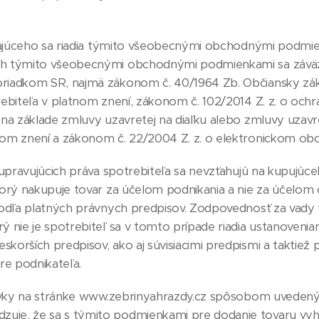
júceho sa riadia týmito všeobecnými obchodnými podmien
ch týmito všeobecnými obchodnými podmienkami sa závä
oriadkom SR, najmä zákonom č. 40/1964 Zb. Občiansky zá
ebiteľa v platnom znení, zákonom č. 102/2014 Z. z. o ochra
b na základe zmluvy uzavretej na diaľku alebo zmluvy uza
nom znení a zákonom č. 22/2004 Z. z. o elektronickom ob
ravujúcich práva spotrebiteľa sa nevzťahujú na kupujúceho
torý nakupuje tovar za účelom podnikania a nie za účelom
 podľa platných právnych predpisov. Zodpovednosť za vady
 nie je spotrebiteľ sa v tomto prípade riadia ustanoveniam
korších predpisov, ako aj súvisiacimi predpismi a taktie
e podnikateľa.
vky na stránke www.zebrinyahrazdy.cz spôsobom uveden
uje, že sa s týmito podmienkami pre dodanie tovaru vyh