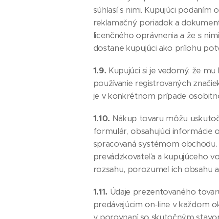
súhlasí s nimi. Kupujúci podaním 
reklamačný poriadok a dokument
licenčného oprávnenia a že s nim
dostane kupujúci ako prílohu pot
1.9.
Kupujúci si je vedomý, že mu
používanie registrovaných značie
je v konkrétnom prípade osobit
1.10.
Nákup tovaru môžu uskutočňo
formulár, obsahujúci informácie
spracovaná systémom obchodu. T
prevádzkovateľa a kupujúceho vo s
rozsahu, porozumel ich obsahu a s
1.11.
Údaje prezentovaného tovaru
predávajúcim on-line v každom o
v porovnaní so skutočným stavom