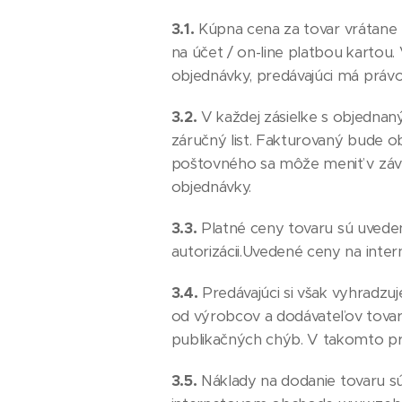
3.1.
Kúpna cena za tovar vrátane
na účet / on-line platbou kartou
objednávky, predávajúci má práv
3.2.
V každej zásielke s objednan
záručný list. Fakturovaný bude ob
poštovného sa môže meniť v závi
objednávky.
3.3.
Platné ceny tovaru sú uveden
autorizácii.Uvedené ceny na int
3.4.
Predávajúci si však vyhrad
od výrobcov a dodávateľov tovaru
publikačných chýb. V takomto pr
3.5.
Náklady na dodanie tovaru s