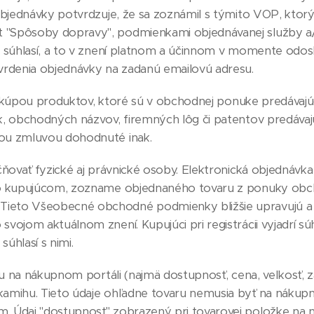
objednávky potvrdzuje, že sa zoznámil s týmito VOP, ktorý
 "Spôsoby dopravy", podmienkami objednávanej služby 
i súhlasí, a to v znení platnom a účinnom v momente odo
vrdenia objednávky na zadanú emailovú adresu.
 kúpou produktov, ktoré sú v obchodnej ponuke predávajú
k, obchodných názvov, firemných lôg či patentov predávajú
nou zmluvou dohodnuté inak.
vať fyzické aj právnické osoby. Elektronická objednávka 
 o kupujúcom, zozname objednaného tovaru z ponuky obc
ieto Všeobecné obchodné podmienky bližšie upravujú a u
vojom aktuálnom znení. Kupujúci pri registrácii vyjadrí sú
úhlasí s nimi.
 na nákupnom portáli (najmä dostupnosť, cena, veľkosť, z
kamihu. Tieto údaje ohľadne tovaru nemusia byť na nákup
. Údaj "dostupnosť" zobrazený pri tovarovej položke na 