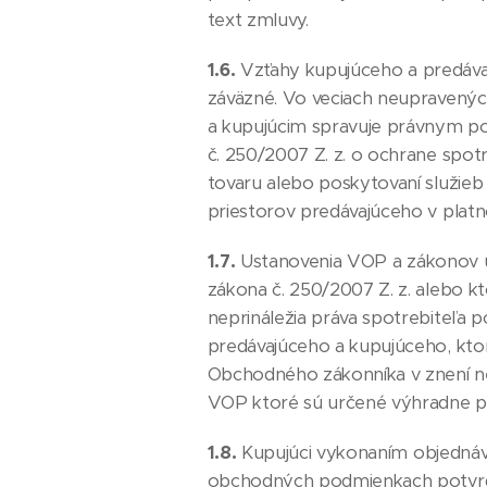
text zmluvy.
1.6.
Vzťahy kupujúceho a predáva
záväzné. Vo veciach neupravený
a kupujúcim spravuje právnym p
č. 250/2007 Z. z. o ochrane spotr
tovaru alebo poskytovaní služie
priestorov predávajúceho v plat
1.7.
Ustanovenia VOP a zákonov up
zákona č. 250/2007 Z. z. alebo k
neprináležia práva spotrebiteľa
predávajúceho a kupujúceho, ktorý
Obchodného zákonníka v znení nes
VOP ktoré sú určené výhradne pr
1.8.
Kupujúci vykonaním objedná
obchodných podmienkach potvrdz