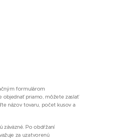
tračným formulárom
e objednať priamo, môžete zaslať
te názov tovaru, počet kusov a
sú záväzné. Po obdŕžaní
ovažuje za uzatvorenú