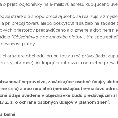
 prijatí objednávky na e-mailovú adresu kupujúceho uve
vej stránke e-shopu predávajúceho sa realizuje v zmysle us
ľa pri predaji tovaru alebo poskytovaní služieb na základe
vých priestorov predávajúceho a o zmene a doplnení nie
ačidlo
"Objednávka s povinnosťou platby"
, čím spotrebit
 povinnosť platby.
 na charaktere obchodu, druhu tovaru má právo žiadať kup
cky, písomne). Ak kupujúci autorizáciu odmietne prevád
obsahovať nepravdivé, zavádzajúce osobné údaje, aleb
nne číslo) alebo neplatnú (neexistujúcu) e-mailovú adres
bné údaje uvedené v objednávke budú predávajúcim zl
 Z. z. o ochrane osobných údajov v platnom znení.
 a balné