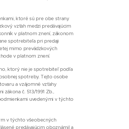
kami, ktoré sú pre obe strany
zkový vzťah medzi predávajúcim
konník v platnom znení, zákonom
ne spotrebiteľa pri predaji
vretej mimo prevádzkových
chode v platnom znení.
, ktorý nie je spotrebiteľ podľa
 osobnej spotreby. Tejto osobe
 tovaru a vzájomné vzťahy
i zákona č. 513/1991 Zb.,
ž podmienkami uvedenými v týchto
ým v týchto všeobecných
lásené predávajúcim oboznámil a