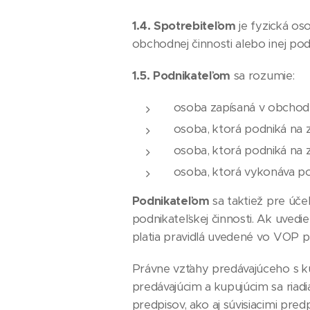
1.4.
Spotrebiteľom
je fyzická os
obchodnej činnosti alebo inej podn
1.5.
Podnikateľom
sa rozumie:
osoba zapísaná v obchodn
osoba, ktorá podniká na 
osoba, ktorá podniká na 
osoba, ktorá vykonáva po
Podnikateľom
sa taktiež pre úče
podnikateľskej činnosti. Ak uvedi
platia pravidlá uvedené vo VOP p
Právne vzťahy predávajúceho s k
predávajúcim a kupujúcim sa riad
predpisov, ako aj súvisiacimi pr