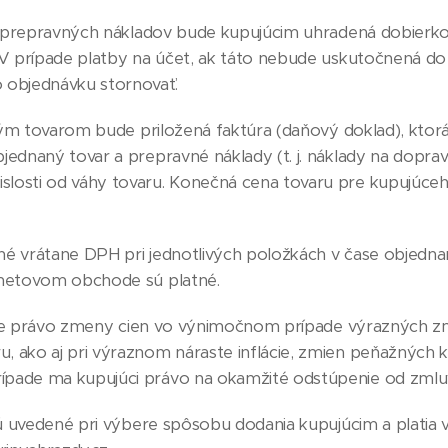
 prepravných nákladov bude kupujúcim uhradená dobierko
. V prípade platby na účet, ak táto nebude uskutočnená d
o objednávku stornovať.
ým tovarom bude priložená faktúra (daňový doklad), ktorá
jednaný tovar a prepravné náklady (t. j. náklady na dopra
slosti od váhy tovaru. Konečná cena tovaru pre kupujúceh
é vrátane DPH pri jednotlivých položkách v čase objednani
ernetovom obchode sú platné.
zuje právo zmeny cien vo výnimočnom prípade výrazných 
, ako aj pri výraznom náraste inflácie, zmien peňažných 
ípade ma kupujúci právo na okamžité odstúpenie od zmlu
ú uvedené pri výbere spôsobu dodania kupujúcim a platia