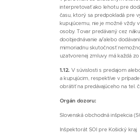
interpretovať ako lehotu pre dod
času, ktorý sa predpokladá pre 
kupujúcemu, nie je možné vždy vy
osoby. Tovar predávaný cez náku
doobjednávanie a/alebo dodávanie
mimoriadnu skutočnosť nemožnos
uzatvorenej zmluvy má každá zo 
1.12.
V súvislosti s predajom ale
a kupujúcim, respektíve v prípad
obrátiť na predávajúceho na tel.
Orgán dozoru:
Slovenská obchodná inšpekcia (S
Inšpektorát SOI pre Košický kraj