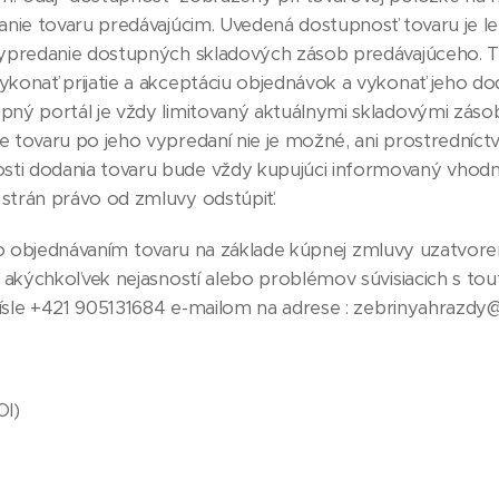
anie tovaru predávajúcim. Uvedená dostupnosť tovaru je le
vypredanie dostupných skladových zásob predávajúceho. T
konať prijatie a akceptáciu objednávok a vykonať jeho do
pný portál je vždy limitovaný aktuálnymi skladovými zás
 tovaru po jeho vypredaní nie je možné, ani prostredníct
ti dodania tovaru bude vždy kupujúci informovaný vho
strán právo od zmluvy odstúpiť.
bo objednávaním tovaru na základe kúpnej zmluvy uzatvore
e akýchkoľvek nejasností alebo problémov súvisiacich s to
 čísle +421 905131684 e-mailom na adrese : zebrinyahrazdy
OI)