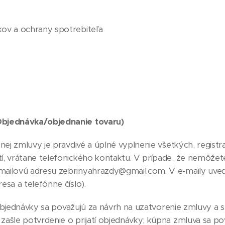
kov a ochrany spotrebiteľa
Objednávka/objednanie tovaru)
ej zmluvy je pravdivé a úplné vyplnenie všetkých, regis
í, vrátane telefonického kontaktu. V prípade, že nemôžet
mailovú adresu zebrinyahrazdy@gmail.com. V e-maily uveď
esa a telefónne číslo).
objednávky sa považujú za návrh na uzatvorenie zmluvy a 
zašle potvrdenie o prijatí objednávky; kúpna zmluva sa p