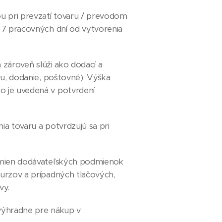
u pri prevzatí tovaru / prevodom
o 7 pracovných dní od vytvorenia
 zároveň slúži ako dodací a
vu, dodanie, poštovné). Výška
o je uvedená v potvrdení
a tovaru a potvrdzujú sa pri
zmien dodávateľských podmienok
kurzov a prípadných tlačových,
vy.
 výhradne pre nákup v