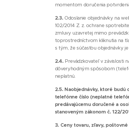
momentom doručenia potvrdenia o
2.3.
Odoslanie objednávky na webo
102/2014 Z. z. ochrane spotrebite
zmluvy uzavretej mimo prevádzko
toprostredníctvom kliknutia na tl
s tým, že súčasťou objednávky je
2.4.
Prevádzkovateľ v závislosti
dôveryhodným spôsobom (telefoni
neplatnú.
2.5.
Na
objednávky, ktoré budú 
telefónne číslo (neplatné telefó
predávajúcemu doručené a oso
stanoveným zákonom č. 122/2013
3. Ceny tovaru, zľavy, poštovné