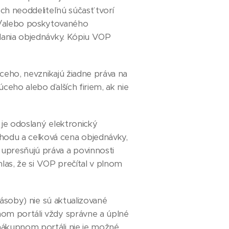
ch neoddeliteľnú súčasť tvorí
a/alebo poskytovaného
slania objednávky. Kópiu VOP
ceho, nevznikajú žiadne práva na
ceho alebo ďalších firiem, ak nie
je odoslaný elektronický
hodu a celková cena objednávky,
presňujú práva a povinnosti
hlas, že si VOP prečítal v plnom
ásoby) nie sú aktualizované
nom portáli vždy správne a úplné
nákupnom portáli nie je možné