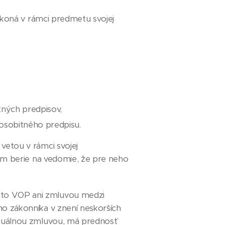
nekoná v rámci predmetu svojej
tných predpisov,
osobitného predpisu.
vetou v rámci svojej
otom berie na vedomie, že pre neho
mito VOP ani zmluvou medzi
ho zákonníka v znení neskorších
viduálnou zmluvou, má prednosť