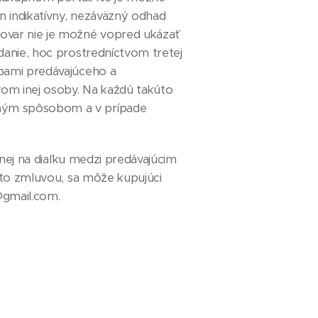
n indikatívny, nezáväzný odhad
ovar nie je možné vopred ukázať
danie, hoc prostredníctvom tretej
obami predávajúceho a
vom inej osoby. Na každú takúto
dným spôsobom a v prípade
nej na diaľku medzi predávajúcim
uto zmluvou, sa môže kupujúci
@gmail.com.