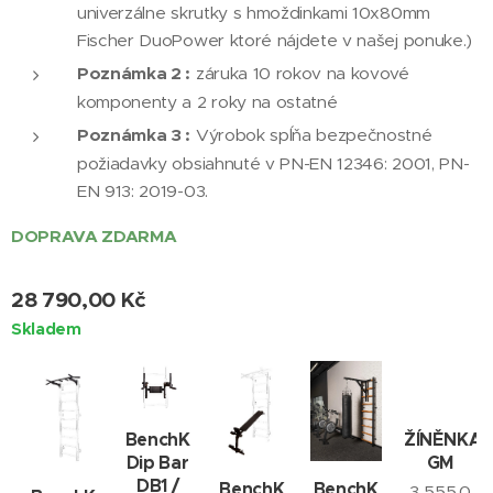
univerzálne skrutky s hmoždinkami 10x80mm
Fischer DuoPower ktoré nájdete v našej ponuke.)
Poznámka 2 :
záruka 10 rokov na kovové
komponenty a 2 roky na ostatné
Poznámka 3 :
Výrobok spĺňa bezpečnostné
požiadavky obsiahnuté v PN-EN 12346: 2001, PN-
EN 913: 2019-03.
DOPRAVA ZDARMA
28 790,00
Kč
Skladem
BenchK
ŽÍNĚNKA
Dip Bar
GM
DB1 /
BenchK
BenchK
3 555,0