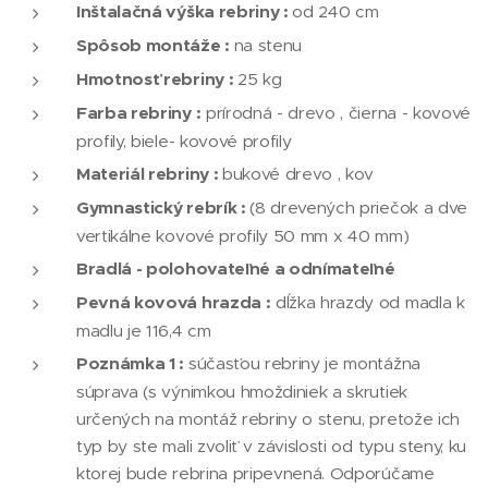
Inštalačná výška rebriny :
od 240 cm
Spôsob montáže :
na stenu
Hmotnosť rebriny :
25 kg
Farba rebriny :
prírodná - drevo , čierna - kovové
profily, biele- kovové profily
Materiál rebriny :
bukové drevo , kov
Gymnastický rebrík :
(8 drevených priečok a dve
vertikálne kovové profily 50 mm x 40 mm)
Bradlá
- polohovateľné a odnímateľné
Pevná kovová hrazda :
dĺžka hrazdy od madla k
madlu je 116,4 cm
Poznámka 1 :
súčasťou rebriny je montážna
súprava (s výnimkou hmoždiniek a skrutiek
určených na montáž rebriny o stenu, pretože ich
typ by ste mali zvoliť v závislosti od typu steny, ku
ktorej bude rebrina pripevnená. Odporúčame