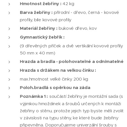
Hmotnost žebřiny :
42 kg
Barva žebřiny :
přírodní - dřevo, černá - kovové
profily, bíle kovové profily
Materiál žebřiny :
bukové dřevo, kov
Gymnastický žebřík :
(9 dřevěných příček a dvě vertikální kovové profily
50 mm x 40 mm)
Hrazda a bradla - polohovatelné a odnímatelné
Hrazda s držákem na velkou činku :
max.hmotnost velké činky 200 kg
Poloh.bradlá s opěrkou na záda
Poznámka 1 :
součástí žebřiny je montážní sada (s
výjimkou hmoždinek a šroubů určených k montáži
žebřiny o stěnu, protože jejich typ byste měli zvolit
v závislosti na typu stěny, ke které bude žebřiny
připevněna. Doporučujeme univerzální šrouby s