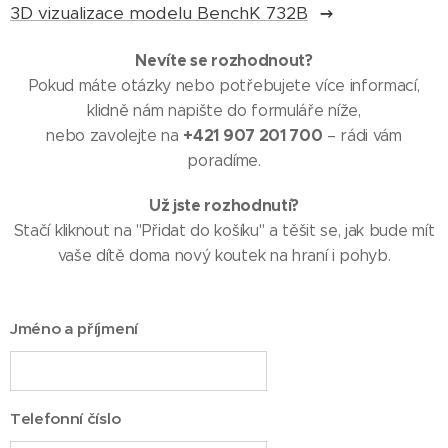
3D vizualizace modelu BenchK 732B
Nevíte se rozhodnout?
Pokud máte otázky nebo potřebujete více informací,
klidně nám napište do formuláře níže,
+421 907 201 700
nebo zavolejte na
– rádi vám
poradíme.
Už jste rozhodnutí?
Stačí kliknout na "Přidat do košíku" a těšit se, jak bude mít
vaše dítě doma nový koutek na hraní i pohyb.
Jméno a příjmení
Telefonní číslo