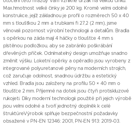
otočení této hrazdy Vám vznikne držák na velkou činku.
Max.hmotnost velké činky je 200 kg. Kromě velmi odolné
konstrukce, jejíž základnou je profil o rozměrech 50 x 40
mm s tloušťkou 2 mm a trubkami fi 27,2 (2 mm), jsme
věnovali pozornost výrobní technologii a detailům. Bradla
s opěrkou na záda mají 4 háčky o tloušťce 4 mm s
plstěnou podložkou, aby se zabránilo poškrábání
dřevěných příček. Odnímatelný design umožňuje snadno
změnit výšku. Loketní opěrky a opěradlo jsou vyrobeny z
integrované polyuretanové pěny na moderních strojích,
což zaručuje odolnost, snadnou údržbu a estetický
vzhled. Bradla jsou založeny na profilu 50 × 40 mm o
tloušťce 2 mm. Příjemné na dotek jsou čtyři protiskluzové
rukojeti. Díky moderní technologii použité při jejich výrobě
jsou velmi odolné a tvoří jednotný doplněk k celé
štruktúreVýrobok splňuje bezpečnostní požadavky
obsažené v PN-EN 12346: 2001, PN-EN 913: 2019-03.