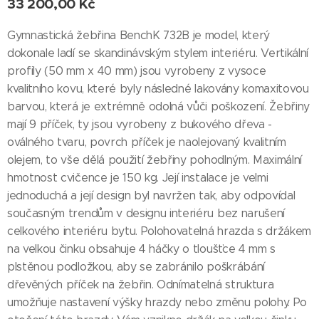
33 200,00
Kč
Gymnastická žebřina BenchK 732B je model, který
dokonale ladí se skandinávským stylem interiéru. Vertikální
profily (50 mm x 40 mm) jsou vyrobeny z vysoce
kvalitního kovu, které byly následné lakovány komaxitovou
barvou, která je extrémně odolná vůči poškození. Žebřiny
mají 9 příček, ty jsou vyrobeny z bukového dřeva -
oválného tvaru, povrch příček je naolejovaný kvalitním
olejem, to vše dělá použití žebřiny pohodlným. Maximální
hmotnost cvičence je 150 kg. Její instalace je velmi
jednoduchá a její design byl navržen tak, aby odpovídal
současným trendům v designu interiéru bez narušení
celkového interiéru bytu. Polohovatelná hrazda s držákem
na velkou činku obsahuje 4 háčky o tloušťce 4 mm s
plstěnou podložkou, aby se zabránilo poškrábání
dřevěných příček na žebřin. Odnímatelná struktura
umožňuje nastavení výšky hrazdy nebo změnu polohy. Po