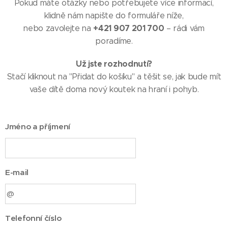
Pokud máte otázky nebo potřebujete více informací,
klidně nám napište do formuláře níže,
+421 907 201 700
nebo zavolejte na
– rádi vám
poradíme.
Už jste rozhodnutí?
Stačí kliknout na "Přidat do košíku" a těšit se, jak bude mít
vaše dítě doma nový koutek na hraní i pohyb.
Jméno a příjmení
E-mail
Telefonní číslo