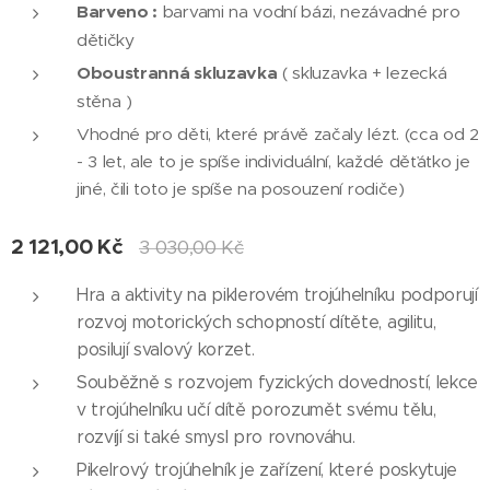
Barveno :
barvami na vodní bázi, nezávadné pro
dětičky
Oboustranná skluzavka
( skluzavka + lezecká
stěna )
Vhodné pro děti, které právě začaly lézt. (cca od 2
- 3 let, ale to je spíše individuální, každé děťátko je
jiné, čili toto je spíše na posouzení rodiče)
2 121,00
Kč
3 030,00
Kč
Hra a aktivity na piklerovém trojúhelníku podporují
rozvoj motorických schopností dítěte, agilitu,
posilují svalový korzet.
Souběžně s rozvojem fyzických dovedností, lekce
v trojúhelníku učí dítě porozumět svému tělu,
rozvíjí si také smysl pro rovnováhu.
Pikelrový trojúhelník je zařízení, které poskytuje