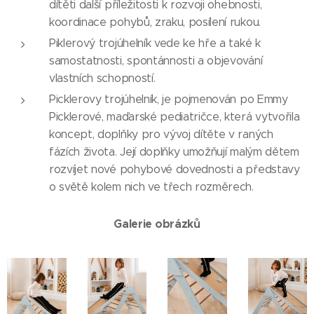
dítěti další příležitosti k rozvoji ohebnosti,
koordinace pohybů, zraku, posílení rukou.
Piklerový trojúhelník vede ke hře a také k
samostatnosti, spontánnosti a objevování
vlastních schopností.
Picklerovy trojúhelník, je pojmenován po Emmy
Picklerové, maďarské pediatričce, která vytvořila
koncept, doplňky pro vývoj dítěte v raných
fázích života. Její doplňky umožňují malým dětem
rozvíjet nové pohybové dovednosti a představy
o světě kolem nich ve třech rozměrech.
Galerie obrázků