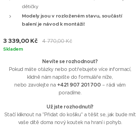
dětičky
Modely jsou v rozloženém stavu, součástí
balení je návod k montáži!
3 339,00
Kč
4 770,00
Kč
Skladem
Nevíte se rozhodnout?
Pokud máte otázky nebo potřebujete více informací,
klidně nám napište do formuláře níže,
+421 907 201 700
nebo zavolejte na
– rádi vám
poradíme.
Už jste rozhodnutí?
Stačí kliknout na "Přidat do košíku" a těšit se, jak bude mít
vaše dítě doma nový koutek na hraní i pohyb.