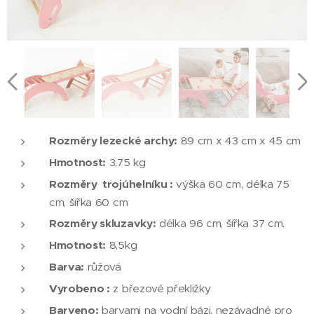
Rozměry lezecké archy:
89 cm x 43 cm x 45 cm
Hmotnost:
3,75 kg
Rozměry trojúhelníku :
výška 60 cm, délka 75
cm, šířka 60 cm
Rozměry skluzavky:
délka 96 cm, šířka 37 cm.
Hmotnost:
8,5kg
Barva:
růžová
Vyrobeno :
z březové překližky
Barveno:
barvami na vodní bázi, nezávadné pro