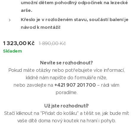
umožní dětem pohodlný odpočinek na lezecké
arše.
Křeslo je v rozloženém stavu, součástí balení je
návod k montáži!
1 323,00
Kč
1 890,00
Kč
Skladem
Nevíte se rozhodnout?
Pokud máte otázky nebo potřebujete více informací,
klidně nám napište do formuláře níže,
+421 907 201 700
nebo zavolejte na
– rádi vám
poradíme.
Už jste rozhodnutí?
Stačí kliknout na "Přidat do košíku" a těšit se, jak bude mít
vaše dítě doma nový koutek na hraní i pohyb.