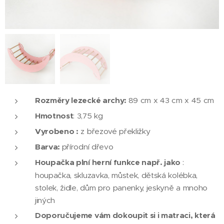
Rozměry lezecké archy:
89 cm x 43 cm x 45 cm
Hmotnost
: 3,75 kg
Vyrobeno :
z březové překližky
Barva:
přírodní dřevo
Houpačka plní herní funkce např. jako
:
houpačka, skluzavka, můstek, dětská kolébka,
stolek, židle, dům pro panenky, jeskyně a mnoho
jiných
Doporučujeme vám dokoupit si i matraci, která