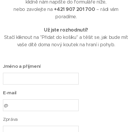
klidně nám napište do formuláře níže,
+421 907 201 700
nebo zavolejte na
– rádi vám
poradíme.
Už jste rozhodnutí?
Stačí kliknout na "Přidat do košíku" a těšit se, jak bude mít
vaše dítě doma nový koutek na hraní i pohyb.
Jméno a příjmení
E-mail
Zpráva