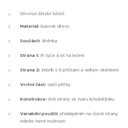
Dřevěné dětské hřiště
Materiál:
bukové dřevo
Součástí:
žíněnka
Strana 1:
tři tyče a síť na lezení
Strana 2:
žebřík s 9 příčkami a velkým okénkem
Vrchní část:
opičí příčky
Konstrukce:
dvě strany ve tvaru lichoběžníku
Variabilní použití:
překlápěním na různé strany
měníte herní možnosti