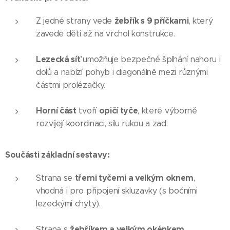
žebřík s 9 příčkami
Z jedné strany vede
, který
zavede děti až na vrchol konstrukce.
Lezecká síť
umožňuje bezpečné šplhání nahoru i
dolů a nabízí pohyb i diagonálně mezi různými
částmi prolézačky.
Horní část
opičí tyče
tvoří
, které výborně
rozvíjejí koordinaci, sílu rukou a zad.
Součásti základní sestavy:
třemi tyčemi a velkým oknem
Strana se
,
vhodná i pro připojení skluzavky (s bočními
lezeckými chyty).
žebříkem a velkým okénkem
Strana s
.