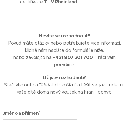
TÜV Rheinland
certifikace
Nevíte se rozhodnout?
Pokud máte otázky nebo potřebujete více informací,
klidně nám napište do formuláře níže,
+421 907 201 700
nebo zavolejte na
– rádi vám
poradíme.
Už jste rozhodnutí?
Stačí kliknout na "Přidat do košíku" a těšit se, jak bude mít
vaše dítě doma nový koutek na hraní i pohyb.
Jméno a příjmení