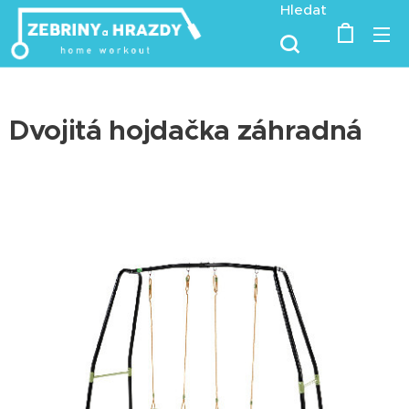
Hledat
Dvojitá hojdačka záhradná