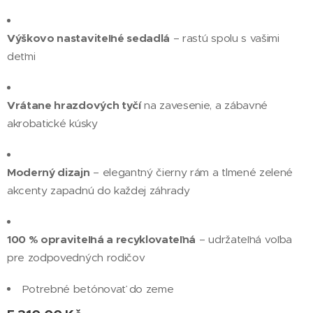
Výškovo nastaviteľné sedadlá
– rastú spolu s vašimi
deťmi
Vrátane hrazdových tyčí
na zavesenie, a zábavné
akrobatické kúsky
Moderný dizajn
– elegantný čierny rám a tlmené zelené
akcenty zapadnú do každej záhrady
100 % opraviteľná a recyklovateľná
– udržateľná voľba
pre zodpovedných rodičov
Potrebné betónovať do zeme