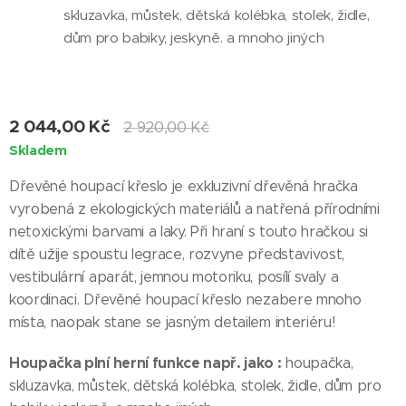
skluzavka, můstek, dětská kolébka, stolek, židle,
dům pro babiky, jeskyně. a mnoho jiných
2 044,00
Kč
2 920,00
Kč
Skladem
Dřevěné houpací křeslo je exkluzivní dřevěná hračka
vyrobená z ekologických materiálů a natřená přírodními
netoxickými barvami a laky. Při hraní s touto hračkou si
dítě užije spoustu legrace, rozvyne představivost,
vestibulární aparát, jemnou motoriku, posílí svaly a
koordinaci. Dřevěné houpací křeslo nezabere mnoho
místa, naopak stane se jasným detailem interiéru!
Houpačka plní herní funkce např. jako :
houpačka,
skluzavka, můstek, dětská kolébka, stolek, židle, dům pro