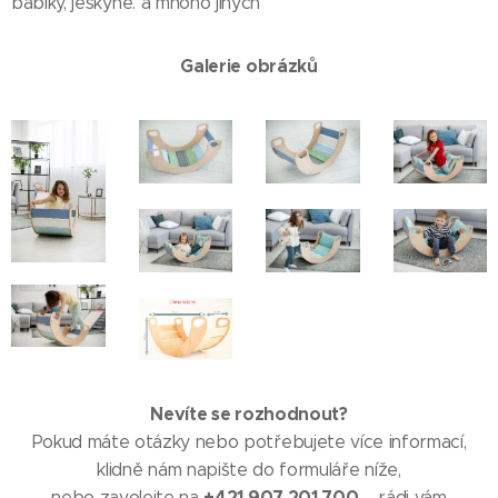
babiky, jeskyně. a mnoho jiných
Galerie obrázků
Nevíte se rozhodnout?
Pokud máte otázky nebo potřebujete více informací,
klidně nám napište do formuláře níže,
+421 907 201 700
nebo zavolejte na
– rádi vám