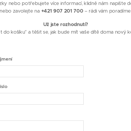
y nebo potřebujete více informací, klidně nám napište d
nebo zavolejte na
+421 907 201 700
– rádi vám poradíme
Už jste rozhodnutí?
at do košíku" a těšit se, jak bude mít vaše dítě doma nový 
íjmení
íslo