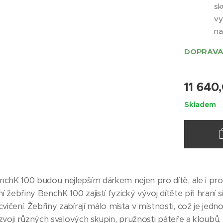
sk
vy
na
DOPRAVA
11 640
Skladem
chK 100 budou nejlepším dárkem nejen pro dítě, ale i pro
í žebřiny BenchK 100 zajistí fyzický vývoj dítěte při hraní
ičení. Žebřiny zabírají málo místa v místnosti, což je je
ozvoji různých svalových skupin, pružnosti páteře a kloubů