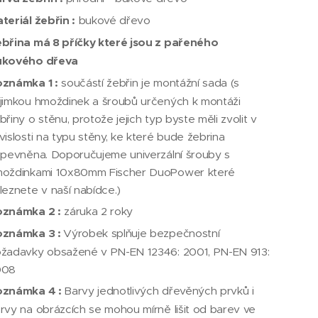
teriál žebřin :
bukové dřevo
břina má 8 příčky které jsou z pařeného
ukového dřeva
známka 1 :
součástí žebřin je montážní sada (s
jimkou hmoždinek a šroubů určených k montáži
břiny o stěnu, protože jejich typ byste měli zvolit v
vislosti na typu stěny, ke které bude žebrina
ipevněna. Doporučujeme univerzální šrouby s
oždinkami 10x80mm Fischer DuoPower které
leznete v naší nabídce.)
známka 2 :
záruka 2 roky
oznámka 3 :
Výrobek splňuje bezpečnostní
žadavky obsažené v PN-EN 12346: 2001, PN-EN 913:
008
oznámka 4 :
Barvy jednotlivých dřevěných prvků i
rvy na obrázcích se mohou mírně lišit od barev ve