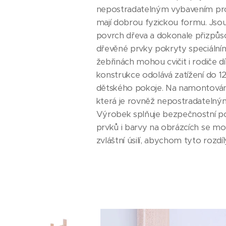
nepostradatelným vybavením pro ka
mají dobrou fyzickou formu. Jsou 
povrch dřeva a dokonale přizpůso
dřevěné prvky pokryty speciálním
žebřinách mohou cvičit i rodiče d
konstrukce odolává zatížení do 1
dětského pokoje. Na namontování 
která je rovněž nepostradatelný
Výrobek splňuje bezpečnostní po
prvků i barvy na obrázcích se mo
zvláštní úsilí, abychom tyto rozd