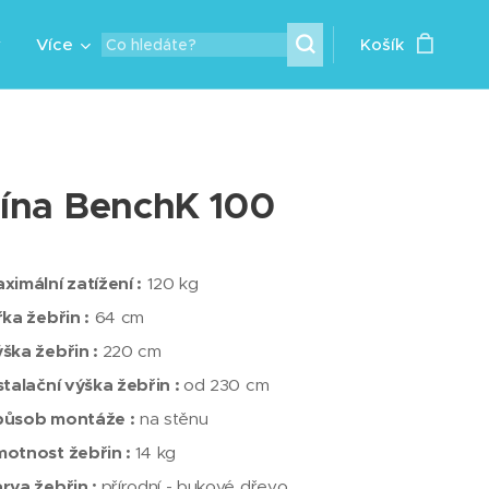
y
Více
Košík
ína BenchK 100
ximální zatížení :
120 kg
řka žebřin :
64 cm
ška žebřin :
220 cm
stalační výška žebřin :
od 230 cm
působ montáže :
na stěnu
otnost žebřin :
14 kg
rva žebřin :
přírodní - bukové dřevo