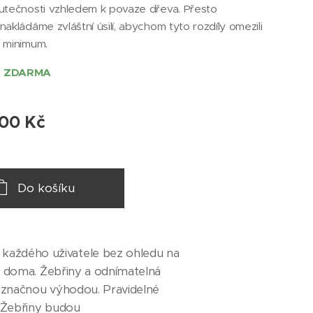
utečnosti vzhledem k povaze dřeva. Přesto
nakládáme zvláštní úsilí, abychom tyto rozdíly omezili
 minimum.
 ZDARMA
,00
Kč
Do košíku
 každého uživatele bez ohledu na
 si doma. Žebřiny a odnímatelná
dnoznačnou výhodou. Pravidelné
. Žebřiny budou