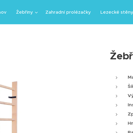
mov
Žebřiny
Zahradní prolézačky
Lezecké stěn
Žebř
Ma
Ší
Vý
In
Z
Hm
Ba