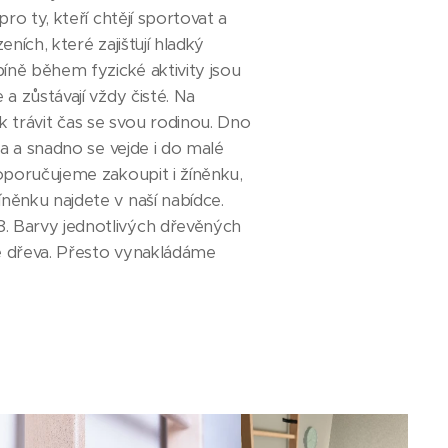
o ty, kteří chtějí sportovat a
ích, které zajišťují hladký
íně během fyzické aktivity jsou
 zůstávají vždy čisté. Na
k trávit čas se svou rodinou. Dno
a a snadno se vejde i do malé
oporučujeme zakoupit i žíněnku,
ěnku najdete v naší nabídce.
. Barvy jednotlivých dřevěných
e dřeva. Přesto vynakládáme