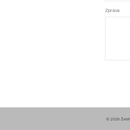
Zpráva
© 2026 Žebřin