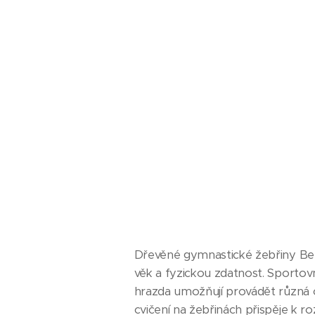
Dřevěné gymnastické žebřiny Ben
věk a fyzickou zdatnost. Sportovn
hrazda umožňují provádět různá cv
cvičení na žebřinách přispěje k r