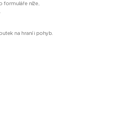
o formuláře níže,
.
koutek na hraní i pohyb.