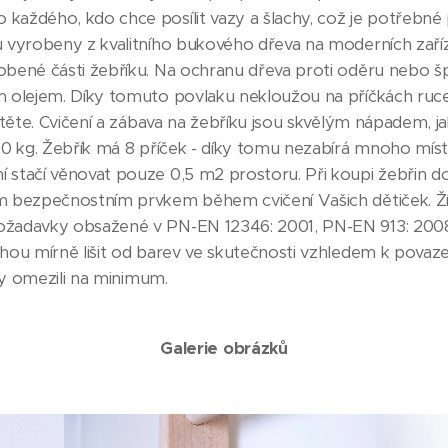
ždého, kdo chce posílit vazy a šlachy, což je potřebné pr
vyrobeny z kvalitního bukového dřeva na moderních zařízen
bené části žebříku. Na ochranu dřeva proti oděru nebo šp
 olejem. Díky tomuto povlaku nekloužou na příčkách ruce a
ítěte. Cvičení a zábava na žebříku jsou skvělým nápadem, ja
20 kg. Žebřík má 8 příček - díky tomu nezabírá mnoho míst
stačí věnovat pouze 0,5 m2 prostoru. Při koupi žebřin d
m bezpečnostním prvkem během cvičení Vašich dětiček. Žín
žadavky obsažené v PN-EN 12346: 2001, PN-EN 913: 2008
hou mírně lišit od barev ve skutečnosti vzhledem k povaz
íly omezili na minimum.
Galerie obrázků