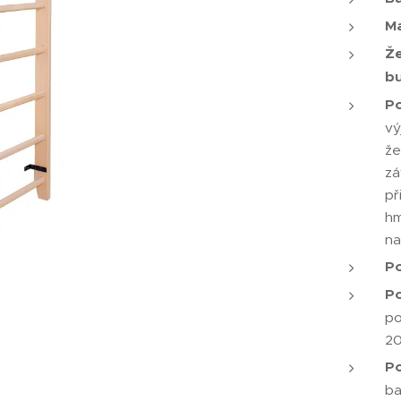
Ma
Že
b
Po
vý
že
zá
př
hm
na
Po
P
po
2
P
ba