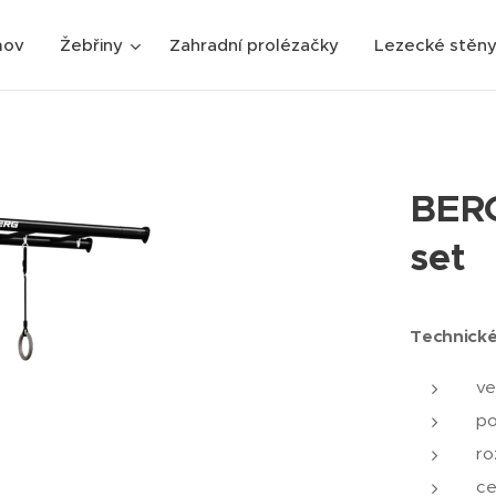
mov
Žebřiny
Zahradní prolézačky
Lezecké stěn
BERG
set
Technické
ve
po
ro
ce