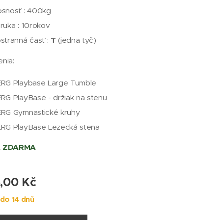
snosť : 400kg
ruka : 10rokov
stranná časť :
T
(jedna tyč)
enia:
RG Playbase Large Tumble
RG PlayBase - držiak na stenu
RG Gymnastické kruhy
RG PlayBase Lezecká stena
 ZDARMA
,00
Kč
do 14 dnů