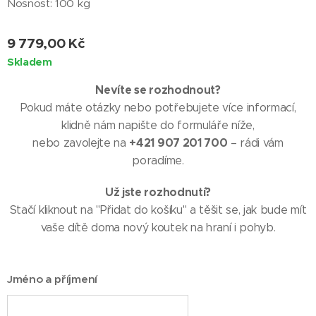
Nosnost: 100 kg
9 779,00
Kč
Skladem
Nevíte se rozhodnout?
Pokud máte otázky nebo potřebujete více informací,
klidně nám napište do formuláře níže,
+421 907 201 700
nebo zavolejte na
– rádi vám
poradíme.
Už jste rozhodnutí?
Stačí kliknout na "Přidat do košíku" a těšit se, jak bude mít
vaše dítě doma nový koutek na hraní i pohyb.
Jméno a příjmení