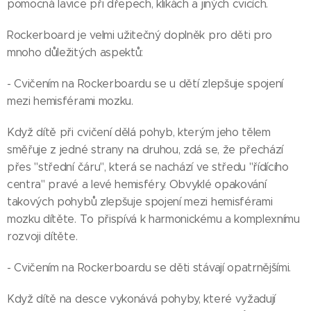
pomocná lavice při dřepech, klikách a jiných cvicích.
Rockerboard je velmi užitečný doplněk pro děti pro
mnoho důležitých aspektů:
- Cvičením na Rockerboardu se u dětí zlepšuje spojení
mezi hemisférami mozku.
Když dítě při cvičení dělá pohyb, kterým jeho tělem
směřuje z jedné strany na druhou, zdá se, že přechází
přes "střední čáru", která se nachází ve středu "řídícího
centra" pravé a levé hemisféry. Obvyklé opakování
takových pohybů zlepšuje spojení mezi hemisférami
mozku dítěte. To přispívá k harmonickému a komplexnímu
rozvoji dítěte.
- Cvičením na Rockerboardu se děti stávají opatrnějšími.
Když dítě na desce vykonává pohyby, které vyžadují