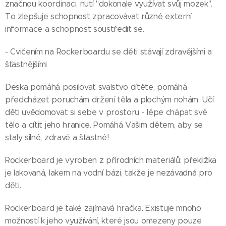
značnou koordinaci, nutí "dokonale využívat svůj mozek".
To zlepšuje schopnost zpracovávat různé externí
informace a schopnost soustředit se.
- Cvičením na Rockerboardu se děti stávají zdravějšími a
šťastnějšími
Deska pomáhá posilovat svalstvo dítěte, pomáhá
předcházet poruchám držení těla a plochým nohám. Učí
děti uvědomovat si sebe v prostoru - lépe chápat své
tělo a cítit jeho hranice. Pomáhá Vašim dětem, aby se
staly silné, zdravé a šťastné!
Rockerboard je vyroben z přírodních materiálů: překližka
je lakovaná, lakem na vodní bázi, takže je nezávadná pro
děti.
Rockerboard je také zajímavá hračka. Existuje mnoho
možností k jeho využívání, které jsou omezeny pouze