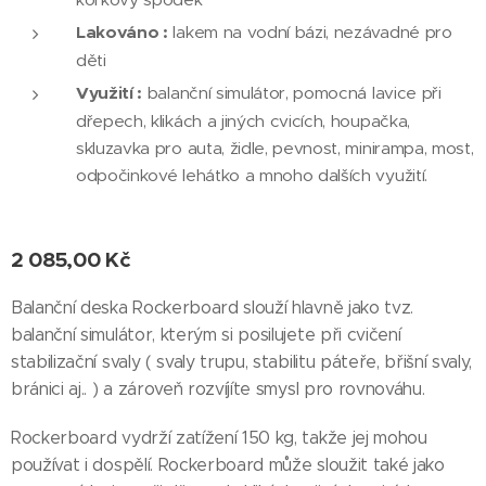
Lakováno :
lakem na vodní bázi, nezávadné pro
děti
Využití :
balanční simulátor, pomocná lavice při
dřepech, klikách a jiných cvicích, houpačka,
skluzavka pro auta, židle, pevnost, minirampa, most,
odpočinkové lehátko a mnoho dalších využití.
2 085,00
Kč
Balanční deska Rockerboard slouží hlavně jako tvz.
balanční simulátor, kterým si posilujete při cvičení
stabilizační svaly ( svaly trupu, stabilitu páteře, břišní svaly,
bránici aj.. ) a zároveň rozvíjíte smysl pro rovnováhu.
Rockerboard vydrží zatížení 150 kg, takže jej mohou
používat i dospělí. Rockerboard může sloužit také jako