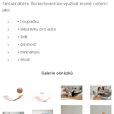
fantazií dítěte. Rockerboard lze využívat kromě cvičení i
jako:
• houpačku
• skluzavku pro auta
• židli
• pevnost
• minirampu
• Most.
Galerie obrázků