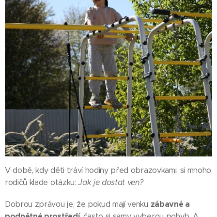
V době, kdy děti tráví hodiny před obrazovkami, si mnoho
rodičů klade otázku:
Jak je dostat ven?
zábavné a
Dobrou zprávou je, že pokud mají venku
podnětné prostředí
, často si samy vyberou pohyb. A