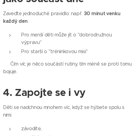
30 minut venku
Zaveďte jednoduché pravidlo: např.
každý den
.
Pro menší děti může jít o "dobrodružnou
výpravu"
Pro starší o "tréninkovou misi"
⏱️ Čím víc je něco součástí rutiny, tím méně se proti tomu
bojuje.
4. Zapojte se i vy
Děti se nadchnou mnohem víc, když se hýbete spolu s
nimi:
závodíte,