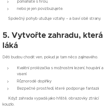
pomáháte s hrou,
nebo je jen povzbuzujete.
👨‍👩‍👧‍👦 Společný pohyb utužuje vztahy – a baví obě strany.
5. Vytvořte zahradu, která
láká
Děti budou chodit ven, pokud je tam něco zajímavého.
Kvalitní prolézačka s možnostmi lezení, houpání a
visení
Různorodé doplňky
Bezpečné prostředí, které podporuje fantazii
🌳 Když zahrada vypadá jako hřiště, obrazovky ztrácí
kouzlo.