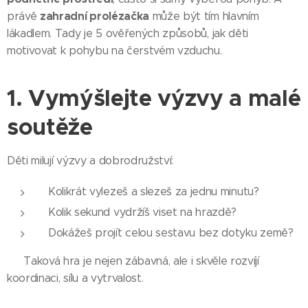
zahradní prolézačka
právě
může být tím hlavním
lákadlem. Tady je 5 ověřených způsobů, jak děti
motivovat k pohybu na čerstvém vzduchu.
1. Vymýšlejte výzvy a malé
soutěže
Děti milují výzvy a dobrodružství:
Kolikrát vylezeš a slezeš za jednu minutu?
Kolik sekund vydržíš viset na hrazdě?
Dokážeš projít celou sestavu bez dotyku země?
🎯 Taková hra je nejen zábavná, ale i skvěle rozvíjí
koordinaci, sílu a vytrvalost.