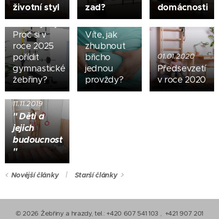
životní styl
zad?
domácnosti
Nový rok,
nové výzvy:
08.04.2022
Proč si v
Víte, jak
roce 2025
zhubnout
pořídit
břicho
01.01.2020
gymnastické
jednou
Předsevzetí
žebřiny?
provždy?
v roce 2020
11.11.2019
" Děti a
jejich
budoucnost
"
Novější články
Starší články
© 2026 Žebřiny a hrazdy, tel.: +420 607 541 103 , +421 907 201