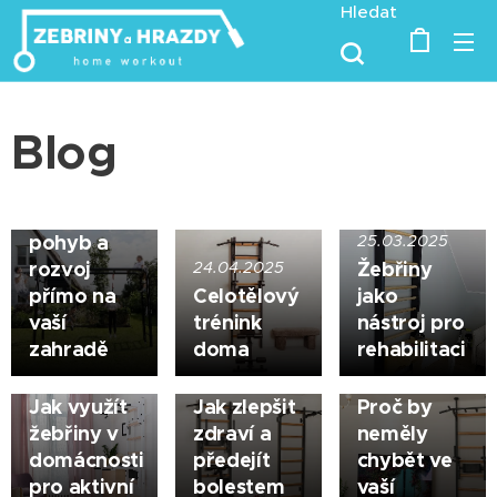
Hledat
Blog
07.05.2025
Zahradní
prolézačky:
Zábava,
pohyb a
25.03.2025
rozvoj
Žebřiny
24.04.2025
29.01.2025
přímo na
Celotělový
jako
Žebřiny
14.01.2025
vaší
trénink
nástroj pro
pro lidi se
Výhody
zahradě
doma
rehabilitaci
sedavým
cvičení na
zaměstnáním:
žebřinách:
05.03.2025
Jak využít
Jak zlepšit
Proč by
žebřiny v
zdraví a
neměly
domácnosti
předejít
chybět ve
pro aktivní
bolestem
vaší
01.01.2025